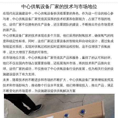
中心供氧设备厂家的技术与市场地位
在现代化设施建设中，
中心供氧设备
扮演着重要的角色。作为这一行业的核心参
与者，中心供氧设备厂家凭借其深厚的技术积累和创新能力，占据了市场的地
位。这些厂家不仅拥有的生产设备，还注重团队的建设，不断推出符合市场需求
的新产品。
中心供氧设备厂家的技术体现在多个方面。他们采用的制氧技术，确保氧气的纯
度和稳定性标准。同时，这些厂家还注重设备的智能化和自动化设计，通过集成
智能监控系统，实现对供氧过程的实时监测和远程控制。这不仅增强了供氧效
率，还大大增强了系统的可靠性。
在市场地位方面，中心供氧设备厂家凭借其产品和服务，赢得了的认可和好评。
他们不仅在国内市场占据重要份额，还拓展海外市场，将的技术和产品推向全
球。这些厂家的成功，不仅推动了中心供氧设备行业的发展，也为相关行业的设
施建设提供了有力支持。
未来，随着技术的不断进步和市场的不断扩大，中心供氧设备厂家将继续发挥其
技术和市场影响力，推动整个行业水平发展。他们将继续投入，推出产品，满足
不断变化的市场需求，为设施建设提供供氧解决方案